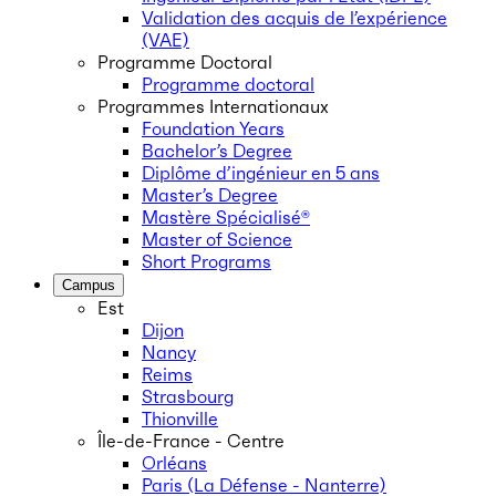
Validation des acquis de l’expérience
(VAE)
Programme Doctoral
Programme doctoral
Programmes Internationaux
Foundation Years
Bachelor’s Degree
Diplôme d’ingénieur en 5 ans
Master’s Degree
Mastère Spécialisé®
Master of Science
Short Programs
Campus
Est
Dijon
Nancy
Reims
Strasbourg
Thionville
Île-de-France - Centre
Orléans
Paris (La Défense - Nanterre)